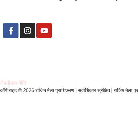
गोपनीयता नीति
कॉपीराइट © 2026 राजिम मेला प्राधिकरण | सर्वाधिकार सुरक्षित | राजिम मेला प्